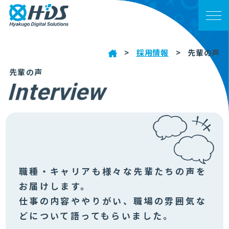
ホーム
>
採用情報
>
先輩の声
先
輩
の
声
ニュース
I
n
t
e
r
v
i
e
w
メッセージ
会社案内
職種・キャリアも様々な先輩たちの声を
お届けします。
事業案内
仕事の内容ややりがい、職場の雰囲気な
どについて語ってもらいました。
採用情報